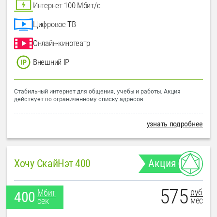
Интернет 100 Мбит/с
Цифровое ТВ
Онлайн-кинотеатр
Внешний IP
Стабильный интернет для общения, учебы и работы. Акция
действует по ограниченному списку адресов.
узнать подробнее
Хочу СкайНэт 400
Акция
575
руб
Мбит
400
мес
сек