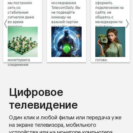
мы построили
исследования
оформить
сеть со
TelecomDaily. Вы
подключение на
стабильным
не подведёте
сайте, не
сигналом даже
команду на
общаясь с
во время
важной партии:
менеджером по
пиковых
спасайте миры и
телефону.
нагрузок в
побеждайте с
Просто в три
вечернее время.
друзьями в
клика заполните
Мы постоянно
онлайн-играх.
форму заявки на
обновляем наше
сайте, выберите
оборудование в
дату и время
домах, а система
подключения,
мониторинга
готово.
соединения
предотвращает
проблемы на
линии связи.
Цифровое
телевидение
Один клик и любой фильм или передача уже
на экране телевизора, мобильного
устройства или на мониторе компьютера.