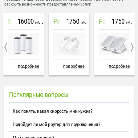
раскрыть возможности предоставляемых услуг.
16000
1750
1750
Mesh система TP-Link Deco M4 (3 устройства)
PowerLine Tenda PH6
PowerLine TP-Link AV600
руб
руб
руб
подробнее
подробнее
подробнее
Популярные вопросы
Как понять, какая скорость мне нужна?
Подойдет ли мой роутер для подключения?
Мой роутер устарел?