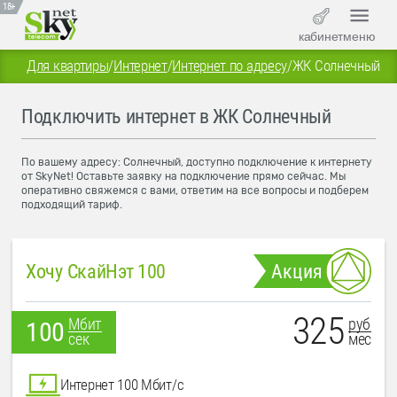
18+
кабинет
меню
Для квартиры
/
Интернет
/
Интернет по адресу
/
ЖК Солнечный
Подключить интернет в ЖК Солнечный
По вашему адресу: Солнечный, доступно подключение к интернету
от SkyNet! Оставьте заявку на подключение прямо сейчас. Мы
оперативно свяжемся с вами, ответим на все вопросы и подберем
подходящий тариф.
Хочу СкайНэт 100
Акция
325
руб
Мбит
100
мес
сек
Интернет 100 Мбит/с