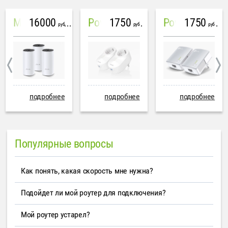
16000
1750
1750
Mesh система TP-Link Deco M4 (3 устройства)
PowerLine Tenda PH6
PowerLine TP-Link AV600
руб
руб
руб
подробнее
подробнее
подробнее
Популярные вопросы
Как понять, какая скорость мне нужна?
Подойдет ли мой роутер для подключения?
Мой роутер устарел?