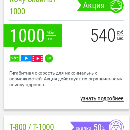
Акция
1000
540
1000
руб
Мбит
мес
сек
Гигабитная скорость для максимальных
возможностей. Акция действует по ограниченному
списку адресов.
узнать подробнее
T-800 / T-1000
50
скидка
%