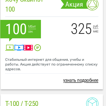
Акция
100
325
100
руб
Мбит
мес
сек
Стабильный интернет для общения, учебы и
работы. Акция действует по ограниченному списку
адресов.
узнать подробнее
T-100 / T-250