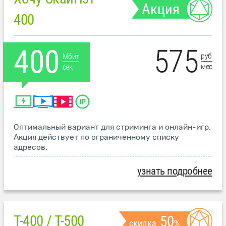
Акция
400
575
400
руб
Мбит
мес
сек
Оптимальный вариант для стриминга и онлайн-игр.
Акция действует по ограниченному списку
адресов.
узнать подробнее
T-400 / T-500
50
скидка
%