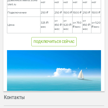
Доменное имя в зоне
нет
нет
нет
нет
нет
нет
sknt.ru
Подключение
250 ₽
250 ₽
1500 ₽
1500 ₽
250 ₽
1500 ₽
от
от
от
325 ₽/
от 750
от 520
Цена
450 ₽/
620 ₽/
450 ₽/
мес
₽/мес
₽/мес
мес
мес
мес
ПОДКЛЮЧИТЬСЯ СЕЙЧАС
Контакты