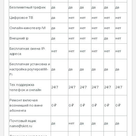
Безлимитный трафик
да
да
да
да
да
да
Цифровое ТВ
да
нет
нет
нет
нет
нет
Онлайн-кинотеатр IVI
да
нет
нет
нет
нет
нет
Внешний ip
да
нет
нет
нет
да
нет
Бесплатная смена IP-
нет
нет
нет
нет
нет
нет
адреса
Бесплатная установка и
настройка роутеровWi-
да
да
да
да
да
да
Fi
Тех поддержка
24/7
24/7
24/7
24/7
24/7
24/7
телефон и онлайн
Ремонт включая
возникший по вине
0 ₽
0 ₽
0 ₽
0 ₽
0 ₽
0 ₽
абонента
Почтовый ящик
да
нет
да
да
да
да
name@sknt.ru