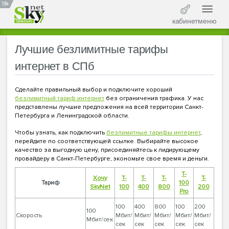
18+
кабинет
меню
Лучшие безлимитные тарифы
интернет в СПб
Сделайте правильный выбор и подключите хороший
безлимитный тариф интернет
без ограничения трафика. У нас
представлены лучшие предложения на всей территории Санкт-
Петербурга и Ленинградской области.
Чтобы узнать, как подключить
безлимитные тарифы интернет
,
перейдите по соответствующей ссылке. Выбирайте высокое
качество за выгодную цену, присоединяйтесь к лидирующему
провайдеру в Санкт-Петербурге, экономьте свое время и деньги.
T-
Хочу
T-
T-
T-
T-
Тариф
100
SkyNet
100
400
800
200
Pro
100
400
800
100
200
100
Скорость
Мбит/
Мбит/
Мбит/
Мбит/
Мбит/
Мбит/сек
сек
сек
сек
сек
сек