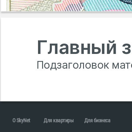
Главный з
Подзаголовок мат
O SkyNet
Для квартиры
Для бизнеса