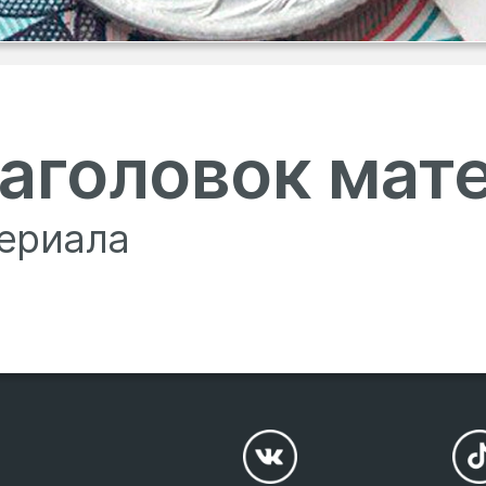
аголовок мат
ериала