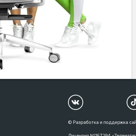
© Разработка и поддержка сай
Лицензия №167294 «Телематичес