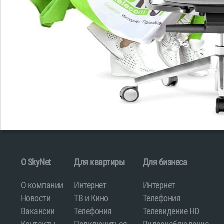
O SkyNet
Для квартиры
Для бизнеса
О компании
Интернет
Интернет
Новости
ТВ и Кино
Телефония
Вакансии
Телефония
Телевидение HD