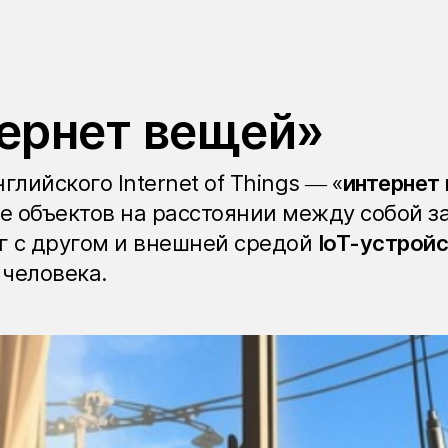
тернет вещей»
лийского Internet of Things — «
интернет
е объектов на расстоянии между собой за
г с другом и внешней средой
IoT-устрой
человека.