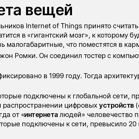
ета вещей
иков Internet of Things принято считать 
атится в «гигантский мозг», к которому б
ль малогабаритные, что поместятся в кар
жон Ромки. Он соединил тостер с компью
фиксировано в 1999 году. Тогда архитект
которые подключены к глобальной сети, 
м распространении цифровых
устройств
(
гда от «
интернета
людей» человечество п
оторые подключены к сети, превысило 20