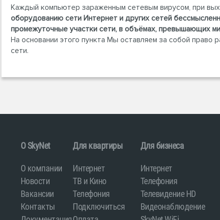
Каждый компьютер зараженным сетевым вирусом, при выходе
оборудованию сети Интернет и других сетей бессмысленн
промежуточные участки сети, в объёмах, превышающих ми
На основании этого пункта Мы оставляем за собой право 
сети.
O SkyNet
Для квартиры
Для бизнеса
О компании
Интернет
Интернет
Новости
ТВ и Кино
Телефония
Вакансии
Телефония
Телевидение HD
Контакты
Подключиться
Видеонаблюдение
Документация
Оплата
SkyNet WiFi