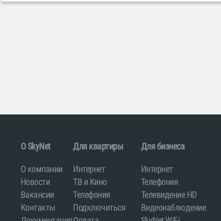
O SkyNet
Для квартиры
Для бизнеса
О компании
Интернет
Интернет
Новости
ТВ и Кино
Телефония
Вакансии
Телефония
Телевидение HD
Контакты
Подключиться
Видеонаблюдение
Документация
Оплата
SkyNet WiFi