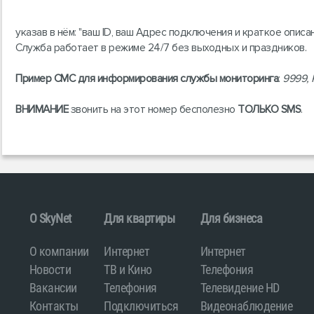
указав в нём: "ваш ID, ваш Адрес подключения и краткое опис
Служба работает в режиме 24/7 без выходных и праздников.
Пример СМС для информирования службы мониторинга
:
9999, 
ВНИМАНИЕ
звонить на этот номер бесполезно
ТОЛЬКО SMS
.
O SkyNet
Для квартиры
Для бизнеса
О компании
Интернет
Интернет
Новости
ТВ и Кино
Телефония
Вакансии
Телефония
Телевидение HD
Контакты
Подключиться
Видеонаблюдение