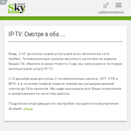
18+
кабинет
меню
IP-TV: Смотри в оба ...
Ведь, С НГ доступна новая услуга для всех абонентов сети
SkyNet. Телевизионные каналы высокого качества на экранах
Ваших ПК. Именно в канун Нового Года, мы запускаем в тестовую
эксплуатацию услугу IP-TV.
С 31 декабря вам доступны 3 телевизионных канала: ОРТ, НТВ и
MTV. А в течении первой недели января мы расширим данный
список до 16ти каналов. Мы рады выслушать все Ваши пожелания
и предложения по качеству работы.
Подробная информация по настройке находится на внутреннем
форуме
здесь
.