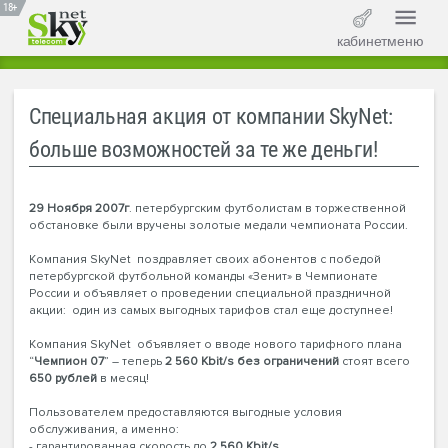
18+
кабинет
меню
Специальная акция от компании SkyNet:
больше возможностей за те же деньги!
29 Ноября 2007г
. петербургским футболистам в торжественной
обстановке были вручены золотые медали чемпионата России.
Компания SkyNet поздравляет своих абонентов с победой
петербургской футбольной команды «Зенит» в Чемпионате
России и объявляет о проведении специальной праздничной
акции: один из самых выгодных тарифов стал еще доступнее!
Компания SkyNet объявляет о вводе нового тарифного плана
“
Чемпион 07
” – теперь
2 560 Kbit/s без ограничений
стоят всего
650 рублей
в месяц!
Пользователем предоставляются выгодные условия
обслуживания, а именно:
- гарантированная скорость до
2 560 Kbit/s