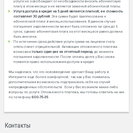
услуги не освобождает от необходимости вносить абонентскую
плату в этом месяце и не является заменой абонентской платы.
Услуга доступа в кредит на 5 дней является платной, ее стоимость
составляет 30 рублей
. Эта сумма будет приплюсована к
абонентской плате в месяц использования. В данном случае
погашение задолженности может быть отложено на срок до 5
суток, однако абонентская плата за этот месяц все равно должна
быть внесена.
По истечении срока действия услуги сумма на лицевом счету
опять станет отрицательной. Активация отложенного платежа
возможна
только один раз за отчетный период
, до момента
погашения задолженности. После оплаты долга у Вас снова
появится право использования доступа в кредит.
Мы надеемся, что это нововведение сделает Вашу работу в
Интернете еще более комфортной, так как у Вас появилась
дополнительная возможность подстраховать себя на случай
непредвиденных обстоятельств. Если у Вас возникли какие-либо
вопросы по услуге Отложенного платежа, мы готовы ответить на них
по телефону
600-75-35
Контакты