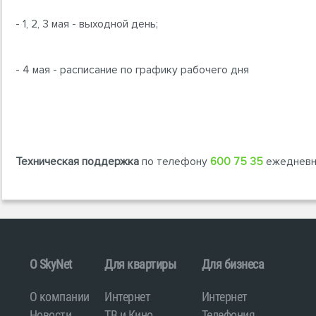
- 1, 2, 3 мая - выходной день;
- 4 мая - расписание по графику рабочего дня
Техническая поддержка
по телефону
600 75 35
ежедневно
O SkyNet
Для квартиры
Для бизнеса
О компании
Интернет
Интернет
Новости
ТВ и Кино
Телефония