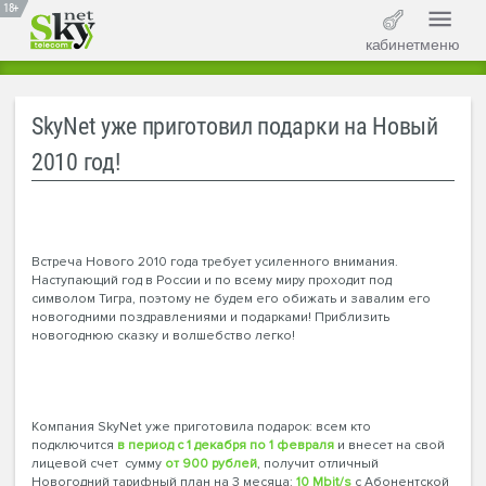
18+
кабинет
меню
SkyNet уже приготовил подарки на Новый
2010 год!
Встреча Нового 2010 года требует усиленного внимания.
Наступающий год в России и по всему миру проходит под
символом Тигра, поэтому не будем его обижать и завалим его
новогодними поздравлениями и подарками! Приблизить
новогоднюю сказку и волшебство легко!
Компания SkyNet уже приготовила подарок: всем кто
подключится
в период с 1 декабря по 1 февраля
и внесет на свой
лицевой счет сумму
от 900 рублей
, получит отличный
Новогодний тарифный план на 3 месяца:
10 Mbit/s
c Абонентской