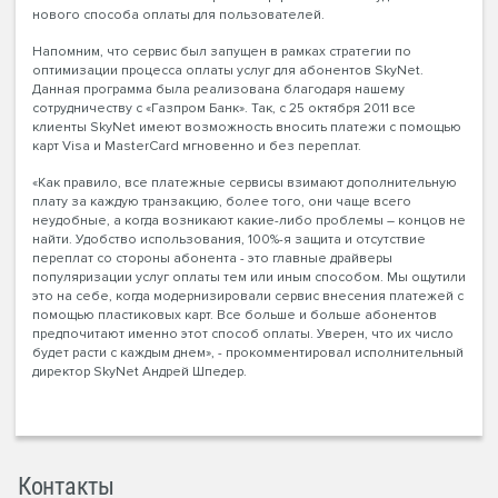
нового способа оплаты для пользователей.
Напомним, что сервис был запущен в рамках стратегии по
оптимизации процесса оплаты услуг для абонентов SkyNet.
Данная программа была реализована благодаря нашему
сотрудничеству с «Газпром Банк». Так, с 25 октября 2011 все
клиенты SkyNet имеют возможность вносить платежи с помощью
карт Visa и MasterCard мгновенно и без переплат.
«Как правило, все платежные сервисы взимают дополнительную
плату за каждую транзакцию, более того, они чаще всего
неудобные, а когда возникают какие-либо проблемы – концов не
найти. Удобство использования, 100%-я защита и отсутствие
переплат со стороны абонента - это главные драйверы
популяризации услуг оплаты тем или иным способом. Мы ощутили
это на себе, когда модернизировали сервис внесения платежей с
помощью пластиковых карт. Все больше и больше абонентов
предпочитают именно этот способ оплаты. Уверен, что их число
будет расти с каждым днем», - прокомментировал исполнительный
директор SkyNet Андрей Шпедер.
Контакты