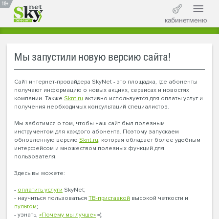
18+
кабинет
меню
Мы запустили новую версию сайта!
Сайт интернет-провайдера SkyNet - это площадка, где абоненты
получают информацию о новых акциях, сервиcах и новостях
компании. Также
Sknt.ru
активно используется для оплаты услуг и
получения необходимых консультаций специалистов.
Мы заботимся о том, чтобы наш сайт был полезным
инструментом для каждого абонента. Поэтому запускаем
обновленную версию
Sknt.ru
, которая обладает более удобным
интерфейсом и множеством полезных функций для
пользователя.
Здесь вы можете:
-
оплатить услуги
SkyNet;
- научиться пользоваться
ТВ-приставкой
высокой четкости и
пультом
;
- узнать,
«Почему мы лучше»
=);