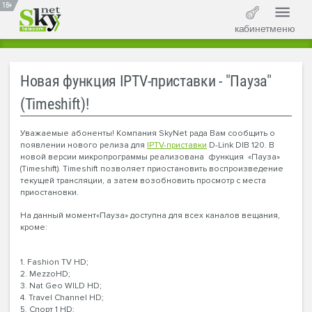
18+
кабинет
меню
Новая функция IPTV-приставки - "Пауза"
(Timeshift)!
Уважаемые абоненты! Компания SkyNet рада Вам сообщить о
появлении нового релиза для
IPTV-приставки
D-Link DIB 120. В
новой версии микропрограммы реализована функция «Пауза»
(Timeshift). Timeshift позволяет приостановить воспроизведение
текущей трансляции, а затем возобновить просмотр с места
приостановки.
На данный момент«Пауза» доступна для всех каналов вещания,
кроме:
1. Fashion TV HD;
2. MezzoHD;
3. Nat Geo WILD HD;
4. Travel Channel HD;
5. Спорт 1 HD;