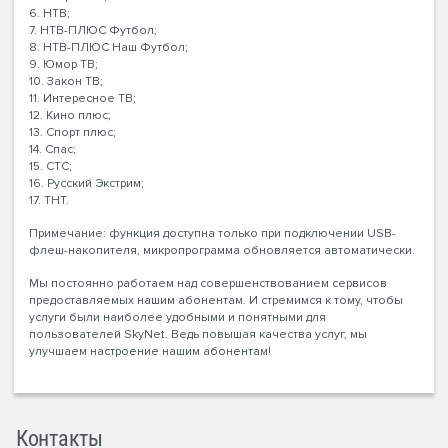
6. НТВ;
7. НТВ-ПЛЮС Футбол;
8. НТВ-ПЛЮС Наш Футбол;
9. Юмор ТВ;
10. Закон ТВ;
11. Интересное ТВ;
12. Кино плюс;
13. Спорт плюс;
14. Спас;
15. СТС;
16. Русский Экстрим;
17. ТНТ.
Примечание: функция доступна только при подключении USB-
флеш-накопителя, микропрограмма обновляется автоматически.
Мы постоянно работаем над совершенствованием сервисов
предоставляемых нашим абонентам. И стремимся к тому, чтобы
услуги были наиболее удобными и понятными для
пользователей SkyNet. Ведь повышая качества услуг, мы
улучшаем настроение нашим абонентам!
Контакты