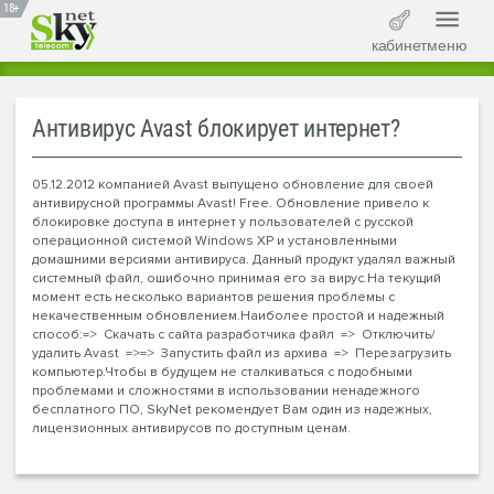
18+
кабинет
меню
Антивирус Avast блокирует интернет?
05.12.2012 компанией Avast выпущено обновление для своей
антивирусной программы Avast! Free. Обновление привело к
блокировке доступа в интернет у пользователей с русской
операционной системой Windows XP и установленными
домашними версиями антивируса. Данный продукт удалял важный
системный файл, ошибочно принимая его за вирус.На текущий
момент есть несколько вариантов решения проблемы с
некачественным обновлением.Наиболее простой и надежный
способ:=> Скачать с сайта разработчика файл => Отключить/
удалить Avast =>=> Запустить файл из архива => Перезагрузить
компьютер.Чтобы в будущем не сталкиваться с подобными
проблемами и сложностями в использовании ненадежного
бесплатного ПО, SkyNet рекомендует Вам один из надежных,
лицензионных антивирусов по доступным ценам.