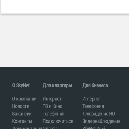
O SkyNet
Для квартиры
Для бизнеса
О компании
Интернет
Интернет
Новости
ТВ и Кино
Телефония
Вакансии
Телефония
Телевидение HD
Контакты
Подключиться
Видеонаблюдение
Документация
Оплата
SkyNet WiFi