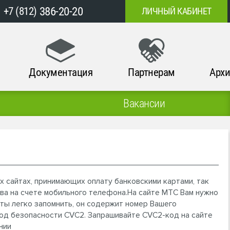
386-20-20
+7 (812)
ЛИЧНЫЙ КАБИНЕТ
Документация
Партнерам
Архи
Вакансии
х сайтах, принимающих оплату банковскими картами, так
тва на счете мобильного телефона.На сайте МТС Вам нужно
рты легко запомнить, он содержит номер Вашего
од безопасности CVC2. Запрашивайте CVC2-код на сайте
нии