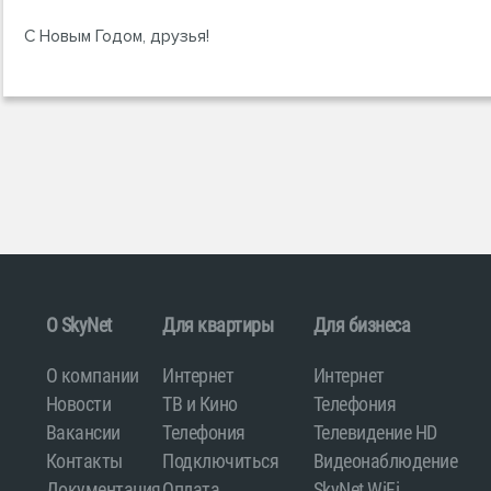
С Новым Годом, друзья!
O SkyNet
Для квартиры
Для бизнеса
О компании
Интернет
Интернет
Новости
ТВ и Кино
Телефония
Вакансии
Телефония
Телевидение HD
Контакты
Подключиться
Видеонаблюдение
Документация
Оплата
SkyNet WiFi