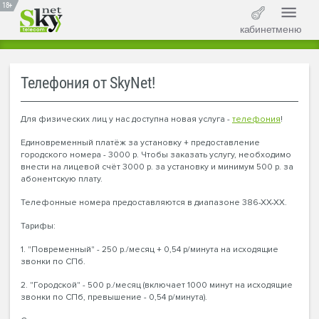
18+
кабинет
меню
Телефония от SkyNet!
Для физических лиц у нас доступна новая услуга -
телефония
!
Единовременный платёж за установку + предоставление
городского номера - 3000 р. Чтобы заказать услугу, необходимо
внести на лицевой счёт 3000 р. за установку и минимум 500 р. за
абонентскую плату.
Телефонные номера предоставляются в диапазоне 386-ХХ-ХХ.
Тарифы:
1. "Повременный" - 250 р./месяц + 0,54 р/минута на исходящие
звонки по СПб.
2. "Городской" - 500 р./месяц (включает 1000 минут на исходящие
звонки по СПб, превышение - 0,54 р/минута).