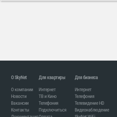
O SkyNet
Для квартиры
Для бизнеса
О компании
Интернет
Интернет
Новости
ТВ и Кино
Телефония
Вакансии
Телефония
Телевидение HD
Контакты
Подключиться
Видеонаблюдение
Документация
Оплата
SkyNet WiFi