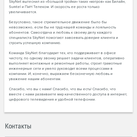
SkyNet вытеснил из «большой тройки» таких «мэтров» как Билайн,
Sumtel и ПиН Телеком. И скорость ее роста только
увеличивается.
Безусловно, такое стремительное движение было бы
невозможно, если бы не труд нашей команды и лояльность
абонентов. Самоотдача и любовь к своему делу каждого
специалиста SkyNet помогают завоевать доверие клиента и
строить успешную компанию.
Команда SkyNet благодарит тех, кто поддерживает в офисе
чистоту, по одному звонку решает задачи клиентов, оперативно
выполняет монтажные и ремонтные работы, строит грамотные
инженерные сети и умело руководит всеми процессами в
компании. И, конечно, выражаем бесконечную любовь и
уважение нашим абонентам.
Спасибо, что вы с нами! Спасибо, что вы есть! Спасибо, что
вместе с нами развиваете мир качественного доступа в интернет,
цифрового телевидения и удобной телефонии.
Контакты