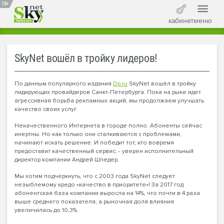
18+
кабинет
меню
SkyNet вошёл в тройку лидеров!
По данным популярного издания
Dp.ru
SkyNet вошёл в тройку
лидирующих провайдеров Санкт-Петербурга. Пока на рыке идет
агрессивная борьба рекламных акций, мы продолжаем улучшать
качество своих услуг.
Некачественного Интернета в городе полно. Абоненты сейчас
инертны. Но как только они сталкиваются с проблемами,
начинают искать решение. И победит тот, кто вовремя
предоставит качественный сервис. - уверен исполнительный
директор компании Андрей Шпедер.
Мы хотим подчеркнуть, что с 2003 года SkyNet следует
незыблемому кредо «качество в приоритете»! За 2017 год
абонентская база компании выросла на 14%, что почти в 4 раза
выше среднего показателя, а рыночная доля влияния
увеличилась до 10,3%.