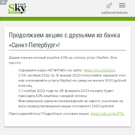
18+
кабинет
меню
Продолжаем акцию с друзьями из банка
«Санкт-Петербург»!
Дарим ежемесячный кешбэк 50% на оплату услуг SkyNet. Все
просто:
Оформите карту «ЯСЧИТАЮ» на сайте:
https://vk.cc/chczCx
;
С 06 октября 2022 по 31 января 2023 пополняйте лицевой счет
или оплачивайте услуги SkyNet на сумму не менее 1000 рублей
в месяц;
С 1 ноября 2022 года по 28 февраля 2023 на карту будет
приходить 50% кешбэка с каждой оплаты;
Максимальная сумма вознаграждения на одного участника за
весь период проведения акции составляет 2000 рублей.
Присоединяйтесь! Подробные условия акции:
https://vk.cc/chcPTb