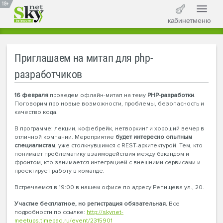
18+
кабинет
меню
Приглашаем на митап для php-
разработчиков
16 февраля
проведем офлайн-митап на тему
PHP-разработки
.
Поговорим про новые возможности, проблемы, безопасность и
качество кода.
В программе: лекции, кофебрейк, нетворкинг и хороший вечер в
отличной компании. Мероприятие
будет интересно опытным
специалистам
, уже столкнувшимся с REST-архитектурой. Тем, кто
понимает проблематику взаимодействия между бэкэндом и
фронтом, кто занимается интеграцией с внешними сервисами и
проектирует работу в команде.
Встречаемся в 19:00 в нашем офисе по адресу Репищева ул., 20.
Участие бесплатное, но регистрация обязательная.
Все
подробности по ссылке:
http://skynet-
meetups.timepad.ru/event/2315901