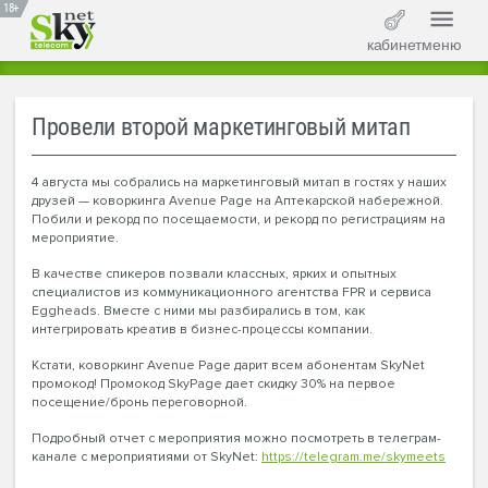
18+
кабинет
меню
Провели второй маркетинговый митап
4 августа мы собрались на маркетинговый митап в гостях у наших
друзей — коворкинга Avenue Page на Аптекарской набережной.
Побили и рекорд по посещаемости, и рекорд по регистрациям на
мероприятие.
В качестве спикеров позвали классных, ярких и опытных
специалистов из коммуникационного агентства FPR и сервиса
Eggheads. Вместе с ними мы разбирались в том, как
интегрировать креатив в бизнес-процессы компании.
Кстати, коворкинг Avenue Page дарит всем абонентам SkyNet
промокод! Промокод SkyPage дает скидку 30% на первое
посещение/бронь переговорной.
Подробный отчет с мероприятия можно посмотреть в телеграм-
канале с мероприятиями от SkyNet:
https://telegram.me/skymeets