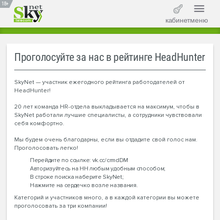
18+
кабинет
меню
Проголосуйте за нас в рейтинге HeadHunter
SkyNet — участник ежегодного рейтинга работодателей от
HeadHunter!
20 лет команда HR-отдела выкладывается на максимум, чтобы в
SkyNet работали лучшие специалисты, а сотрудники чувствовали
себя комфортно.
Мы будем очень благодарны, если вы отдадите свой голос нам.
Проголосовать легко!
Перейдите по ссылке: vk.cc/crmdDM
Авторизуйтесь на HH любым удобным способом;
В строке поиска наберите SkyNet;
Нажмите на сердечко возле названия.
Категорий и участников много, а в каждой категории вы можете
проголосовать за три компании!