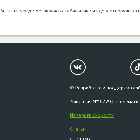
бы наши услуги оставались стабильными и удовлетворяли ваш
© Разработка и поддержка сай
Лицензия №167294 «Телематичес
Измерить скорость
Статьи
IP: (IPV4)