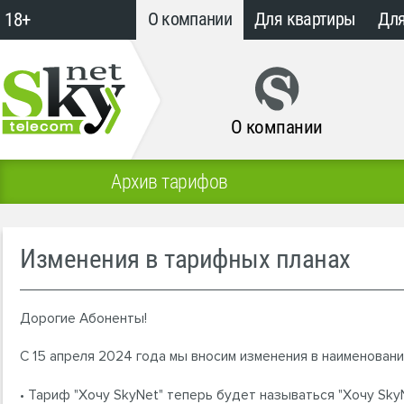
18+
О компании
Для квартиры
Для
О компании
Архив тарифов
Изменения в тарифных планах
Дорогие Абоненты!
С 15 апреля 2024 года мы вносим изменения в наименовани
• Тариф "Хочу SkyNet" теперь будет называться "Хочу SkyN