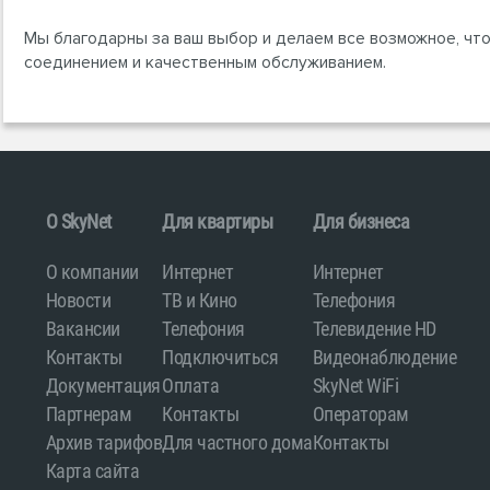
Мы благодарны за ваш выбор и делаем все возможное, что
соединением и качественным обслуживанием.
O SkyNet
Для квартиры
Для бизнеса
О компании
Интернет
Интернет
Новости
ТВ и Кино
Телефония
Вакансии
Телефония
Телевидение HD
Контакты
Подключиться
Видеонаблюдение
Документация
Оплата
SkyNet WiFi
Партнерам
Контакты
Операторам
Архив тарифов
Для частного дома
Контакты
Карта сайта