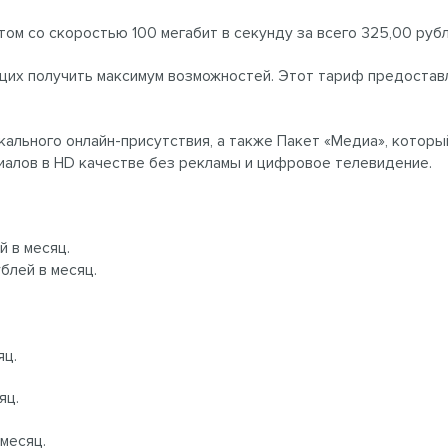
м со скоростью 100 мегабит в секунду за всего 325,00 рубл
х получить максимум возможностей. Этот тариф предоставля
икального онлайн-присутствия, а также Пакет «Медиа», котор
иалов в HD качестве без рекламы и цифровое телевидение.
й в месяц.
блей в месяц.
яц.
яц.
месяц.