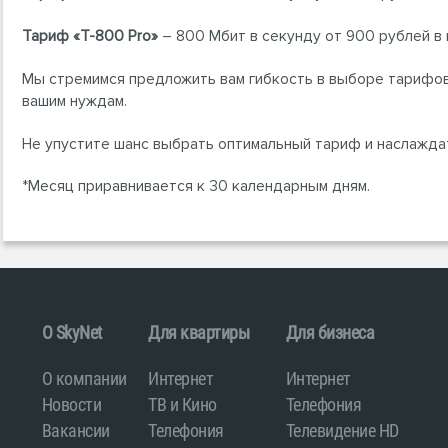
Тариф «T-800 Pro»
– 800 Мбит в секунду от 900 рублей в 
Мы стремимся предложить вам гибкость в выборе тарифов
вашим нуждам.
Не упустите шанс выбрать оптимальный тариф и наслажда
*Месяц приравнивается к 30 календарным дням.
O SkyNet
Для квартиры
Для бизнеса
О компании
Интернет
Интернет
Новости
ТВ и Кино
Телефония
Вакансии
Телефония
Телевидение HD