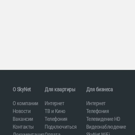
O SkyNet
Для квартиры
Для бизнеса
О компании
Интернет
Интернет
Новости
ТВ и Кино
Телефония
Вакансии
Телефония
Телевидение HD
Контакты
Подключиться
Видеонаблюдение
Документация
Оплата
SkyNet WiFi